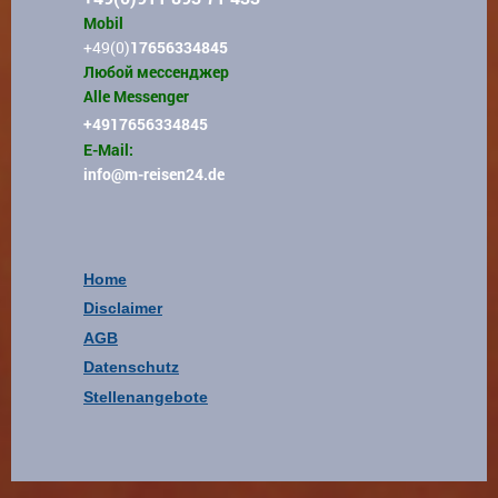
Mobil
+49(0)
17656334845
Любой мессенджер
Alle Messenger
+4917656334845
E-Mail:
info
@m-reisen24.de
Home
Disclaimer
AGB
Datenschutz
Stellenangebote