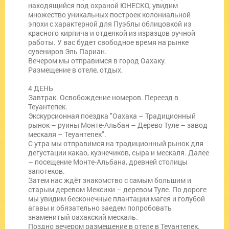
находящийся под охраной ЮНЕСКО, увидим
множество уникальных построек колониальной
эпохи с характерной для Пуэблы облицовкой из
красного кирпича и отделкой из изразцов ручной
работы. У вас будет свободное время на рынке
сувениров Эль Париан.
Вечером мы отправимся в город Оахаку.
Размещение в отеле, отдых.
4 ДЕНЬ
Завтрак. Освобождение номеров. Переезд в
Теуантепек.
Экскурсионная поездка "Оахака – Традиционный
рынок – руины Монте-Альбан – Дерево Туле – завод
мескаля – Теуантепек".
С утра мы отправимся на традиционный рынок для
дегустации какао, кузнечиков, сыра и мескаля. Далее
– посещение Монте-Альбана, древней столицы
запотеков.
Затем нас ждёт знакомство с самым большим и
старым деревом Мексики – деревом Туле. По дороге
мы увидим бесконечные плантации магея и голубой
агавы и обязательно заедем попробовать
знаменитый оахакский мескаль.
Поздно вечером размещение в отеле в Теуантепек.