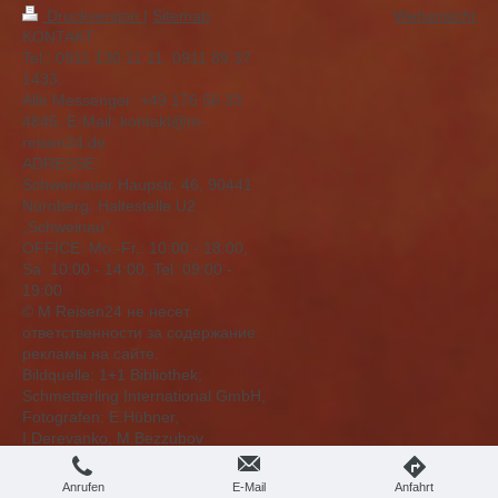
Druckversion
|
Sitemap
Webansicht
KONTAKT
Tel.: 0911 130 11 11, 0911 89 37
1433,
Alle Messenger: +49 176 56 33
4845, E-Mail: kontakt@m-
reisen24.de
ADRESSE:
Schweinauer Haupstr. 46, 90441
Nürnberg, Haltestelle U2
„Schweinau“
OFFICE: Mо.-Fr.: 10:00 - 18:00,
Sa: 10:00 - 14:00; Tel. 09:00 -
19:00
© M Reisen24 не несет
ответственности за содержание
рекламы на сайте.
Bildquelle: 1+1 Bibliothek;
Schmetterling International GmbH,
Fotografen: E.Hübner,
I.Derevanko, M.Bezzubov
Anrufen
E-Mail
Anfahrt