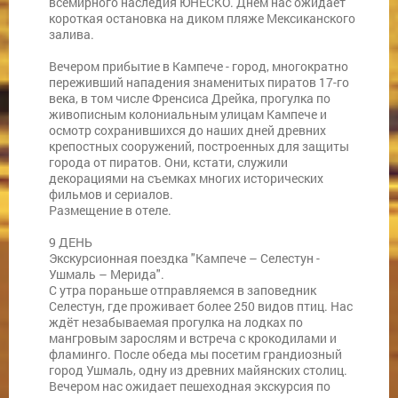
всемирного наследия ЮНЕСКО. Днём нас ожидает
короткая остановка на диком пляже Мексиканского
залива.
Вечером прибытие в Кампече - город, многократно
переживший нападения знаменитых пиратов 17-го
века, в том числе Френсиса Дрейка, прогулка по
живописным колониальным улицам Кампече и
осмотр сохранившихся до наших дней древних
крепостных сооружений, построенных для защиты
города от пиратов. Они, кстати, служили
декорациями на съемках многих исторических
фильмов и сериалов.
Размещение в отеле.
9 ДЕНЬ
Экскурсионная поездка "Кампече – Селестун -
Ушмаль – Мерида".
С утра пораньше отправляемся в заповедник
Селестун, где проживает более 250 видов птиц. Нас
ждёт незабываемая прогулка на лодках по
мангровым зарослям и встреча с крокодилами и
фламинго. После обеда мы посетим грандиозный
город Ушмаль, одну из древних майянских столиц.
Вечером нас ожидает пешеходная экскурсия по