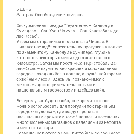
5 ДЕНЬ
Завтрак. Освобождение номеров.
Экскурсионная поездка "Теуантепек – Каньон де
Сумидеро – Сан Хуан Чамула – Сан-Кристобаль-де-
лас-Касас".
Утром мы отправимся в горы штата Чиапас. В
Чиапасе нас ждёт увлекательная прогулка на лодках
по знаменитому Каньону де Сумидеро, глубина
которого в некоторых местах достигает одного
километра. Затем мы посетим Сан-Кристобаль-де-
лас-Касас – изумительно красивый колониальный
городок, находящийся в долине, окружённой горами
с хвойным лесом. Здесь мы познакомимся с
местными достопримечательностями и
национальным творчеством индейцев майя.
Вечером у вас будет свободное время, которое
можно использовать для прогулки по старинным
городским улочкам, где воздух пропитан
насыщенным ароматом кофе Чиапаса, и посещения
многочисленных магазинов с изделиями из нефрита
и местного янтаря.
Размещение в отеле в Сан-Кристобаль-де-лас-Касас.