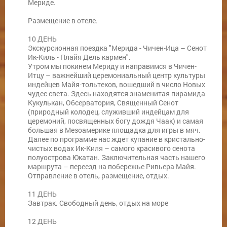
Мериде.
Размещение в отеле.
10 ДЕНЬ
Экскурсионная поездка "Мерида - Чичен-Ица – Сенот
Ик-Киль - Плайя Дель кармен".
Утром мы покинем Мериду и направимся в Чичен-
Итцу – важнейший церемониальный центр культуры
индейцев Майя-тольтеков, вошедший в число Новых
чудес света. Здесь находятся знаменитая пирамида
Кукулькан, Обсерватория, Священный Сенот
(природный колодец, служивший индейцам для
церемоний, посвященных богу дождя Чаак) и самая
большая в Мезоамерике площадка для игры в мяч.
Далее по программе нас ждет купание в кристально-
чистых водах Ик-Киля – самого красивого сенота
полуострова Юкатан. Заключительная часть нашего
маршрута – переезд на побережье Ривьера Майя.
Отправление в отель, размещение, отдых.
11 ДЕНЬ
Завтрак. Свободный день, отдых на море
12 ДЕНЬ