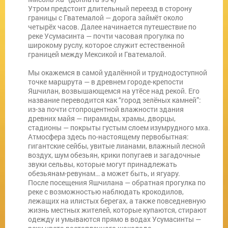
Утром предстоит длительный переезд в сторону
границы с Гватемалой — дорога займёт около
четырёх часов. Далее начинается путешествие по
реке Усумасинта — почти часовая прогулка по
широкому руслу, которое служит естественной
границей между Мексикой и Гватемалой.
Мы окажемся в самой удалённой и труднодоступной
точке маршрута — в древнем городе-крепости
Яшчилан, возвышающемся на утёсе над рекой. Его
название переводится как “город зелёных камней”:
из-за почти стопроцентной влажности здания
древних майя — пирамиды, храмы, дворцы,
стадионы — покрыты густым слоем изумрудного мха.
Атмосфера здесь по-настоящему первобытная:
гигантские сейбы, увитые лианами, влажный лесной
воздух, шум обезьян, крики попугаев и загадочные
звуки сельвы, которые могут принадлежать
обезьянам-ревунам… а может быть, и ягуару.
После посещения Яшчилана — обратная прогулка по
реке с возможностью наблюдать крокодилов,
лежащих на илистых берегах, а также повседневную
жизнь местных жителей, которые купаются, стирают
одежду и умываются прямо в водах Усумасинты —