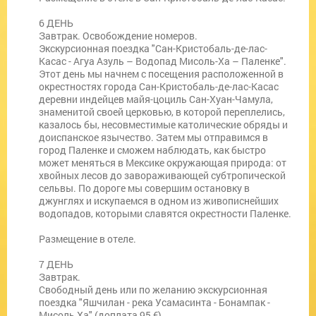
6 ДЕНЬ
Завтрак. Освобождение номеров.
Экскурсионная поездка "Сан-Кристобаль-де-лас-
Касас - Агуа Азуль – Водопад Мисоль-Ха – Паленке".
Этот день мы начнем с посещения расположенной в
окрестностях города Сан-Кристобаль-де-лас-Касас
деревни индейцев майя-цоциль Сан-Хуан-Чамула,
знаменитой своей церковью, в которой переплелись,
казалось бы, несовместимые католические обряды и
доиспанское язычество. Затем мы отправимся в
город Паленке и сможем наблюдать, как быстро
может меняться в Мексике окружающая природа: от
хвойных лесов до завораживающей субтропической
сельвы. По дороге мы совершим остановку в
джунглях и искупаемся в одном из живописнейших
водопадов, которыми славятся окрестности Паленке.
Размещение в отеле.
7 ДЕНЬ
Завтрак.
Свободный день или по желанию экскурсионная
поездка "Яшчилан - река Усамасинта - Бонампак -
Мисоль Ха" (доплата 95 €)