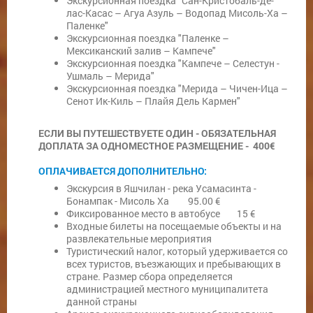
Экскурсионная поездка "Сан-Кристобаль-де-
лас-Касас – Агуа Азуль – Водопад Мисоль-Ха –
Паленке"
Экскурсионная поездка "Паленке –
Мексиканский залив – Кампече"
Экскурсионная поездка "Кампече – Селестун -
Ушмаль – Мерида"
Экскурсионная поездка "Мерида – Чичен-Ица –
Сенот Ик-Киль – Плайя Дель Кармен"
ЕСЛИ ВЫ ПУТЕШЕСТВУЕТЕ ОДИН - ОБЯЗАТЕЛЬНАЯ
ДОПЛАТА ЗА ОДНОМЕСТНОЕ РАЗМЕЩЕНИЕ - 400€
ОПЛАЧИВАЕТСЯ ДОПОЛНИТЕЛЬНО:
Экскурсия в Яшчилан - река Усамасинта -
Бонампак - Мисоль Ха 95.00 €
Фиксированное место в автобусе 15 €
Входные билеты на посещаемые объекты и на
развлекательные мероприятия
Туристический налог, который удерживается со
всех туристов, въезжающих и пребывающих в
стране. Размер сбора определяется
администрацией местного муниципалитета
данной страны