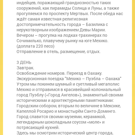
индейцев, поражающий грандиозностью таких
сооружений, как пирамиды Солнца и Луны, а также
прогуляемся по проспекту Мертвых. После обеда нас
ждёт самая известная религиозная
достопримечательность города – Базилика с
нерукотворным изображением Девы Марии.
Вечером – прогулка на лодках-трахинерах по
Сочимилько, плавучему рынку на юге Мехико.
(доплата 220 песо)
Отправление в отель, размещение, отдых.
3 ДЕНЬ
Завтрак.
Освобождение номеров. Переезд в Оахаку.
Экскурсионная поездка "Мехико – Пуэбла – Оахака"
Утром мы покинем шумный и суетливый мегаполис
Мехико и отправимся в красивейший колониальный
город Пуэблу («Город Ангелов»), знаменитый своими
историческими и архитектурными памятниками:
Городским собором, вторым по величине в Мексике,
Капеллой Росарио и монастырём Санто-Доминго.
Город славится своими музеями, керамикой,
легендарным шоколадным соусом «моле» и
потрясающей кухней.
Здесь мы осмотрим исторический центр города,