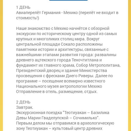
1 ДЕНЬ
Авиаперелёт Германия - Мехико (перелёт не входит в
стоимость!)
Наше знакомство с Мехико начнётся с обзорной
экскурсии по историческому центру одной из самых
крупных и многоликих столиц мира. Вокруг
центральной площади Сокало расположены
памятники истории и архитектуры, связанные с
важнейшими этапами развития города: развалины
древнего ацтекского города Теночтитлана и
фундамент их главного храма, Собор Метрополитана,
Президентский дворец и здание Министерства
просвещения с фресками Диего Риверы. Далее по
программе – посещение всемирно известного
Национального музея антропологии Мехико
Отправление в отель, размещение, отдых.
2 ДЕНЬ
Завтрак.
Экскурсионная поездка "Теотиуакан – Базилика
Девы Марии Гваделупской – Сочимилько".
Первым делом мы отправимся в археологическую
зону Теотиуакан – культовый центр древних