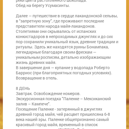
реки цвета растопленного шоколада.
Обед на берегу Усумасинты.
Далее — путешествие в сердце лакандонской сельвы,
в “запретную зону”, где проживают последние
представители народа майя-лакандонов.
Столетиями они скрывались от испанских
конкистадоров в непроходимых джунглях и до сих
пор сохранили уникальный язык, древние традиции и
ритуалы. Здесь же находятся руины Бонампака,
легендарные благодаря своим фрескам —
уникальным росписям, детально изображающим
жизнь древних майя.
В завершение дня — купание у водопада Роберто
Барриос (при благоприятных погодных условиях).
Возвращение в отель.
8 ДЕНЬ
Завтрак. Освобождение номеров.
Экскурсионная поездка "Паленке – Мексиканский
залив – Кампече".
Посещение Паленке - затерянный в джунглях
древний город майя, чей расцвет пришелсяна 6-8
века нашей эры. Паленке общепризнанно самый
красивый город майя, временный в список