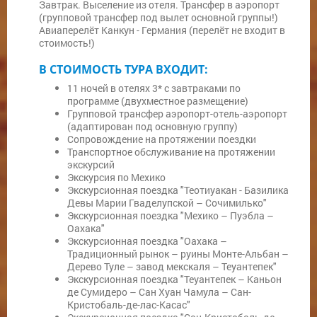
Завтрак. Выселение из отеля. Трансфер в аэропорт
(групповой трансфер под вылет основной группы!)
Авиаперелёт Канкун - Германия (перелёт не входит в
стоимость!)
В СТОИМОСТЬ ТУРА ВХОДИТ:
11 ночей в отелях 3* с завтраками по
программе (двухместное размещение)
Групповой трансфер аэропорт-отель-аэропорт
(адаптирован под основную группу)
Сопровождение на протяжении поездки
Транспортное обслуживание на протяжении
экскурсий
Экскурсия по Мехико
Экскурсионная поездка "Теотиуакан - Базилика
Девы Марии Гваделупской – Сочимилько"
Экскурсионная поездка "Мехико – Пуэбла –
Оахака"
Экскурсионная поездка "Оахака –
Традиционный рынок – руины Монте-Альбан –
Дерево Туле – завод мекскаля – Теуантепек"
Экскурсионная поездка "Теуантепек – Каньон
де Сумидеро – Сан Хуан Чамула – Сан-
Кристобаль-де-лас-Касас"