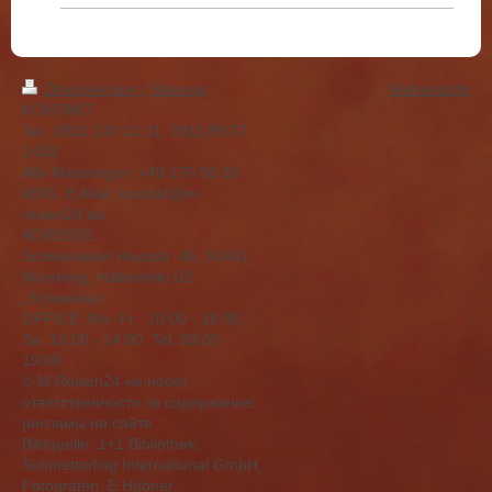
Druckversion
|
Sitemap
Webansicht
KONTAKT
Tel.: 0911 130 11 11, 0911 89 37
1433,
Alle Messenger: +49 176 56 33
4845, E-Mail: kontakt@m-
reisen24.de
ADRESSE:
Schweinauer Haupstr. 46, 90441
Nürnberg, Haltestelle U2
„Schweinau“
OFFICE: Mо.-Fr.: 10:00 - 18:00,
Sa: 10:00 - 14:00; Tel. 09:00 -
19:00
© M Reisen24 не несет
ответственности за содержание
рекламы на сайте.
Bildquelle: 1+1 Bibliothek;
Schmetterling International GmbH,
Fotografen: E.Hübner,