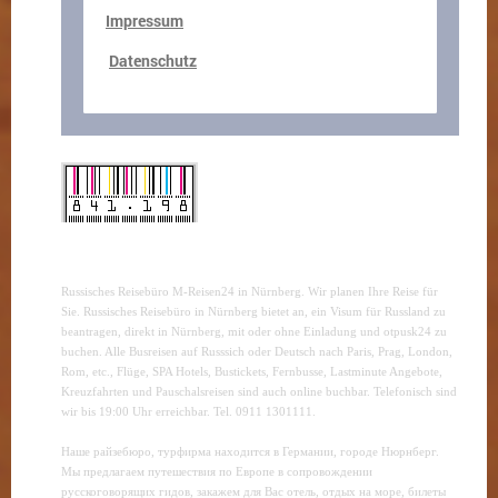
Impressum
Datenschutz
Russisches Reisebüro M-Reisen24 in Nürnberg. Wir planen Ihre Reise für
Sie. Russisches Reisebüro in Nürnberg bietet an, ein Visum für Russland zu
beantragen, direkt in Nürnberg, mit oder ohne Einladung und otpusk24 zu
buchen. Alle Busreisen auf Russsich oder Deutsch nach Paris, Prag, London,
Rom, etc., Flüge, SPA Hotels, Bustickets, Fernbusse, Lastminute Angebote,
Kreuzfahrten und Pauschalsreisen sind auch online buchbar. Telefonisch sind
wir bis 19:00 Uhr erreichbar. Tel. 0911 1301111.
Наше райзебюро, турфирма находится в Германии, городе Нюрнберг.
Мы предлагаем путешествия по Европе в сопровождении
русскоговорящих гидов, закажем для Вас отель, отдых на море, билеты