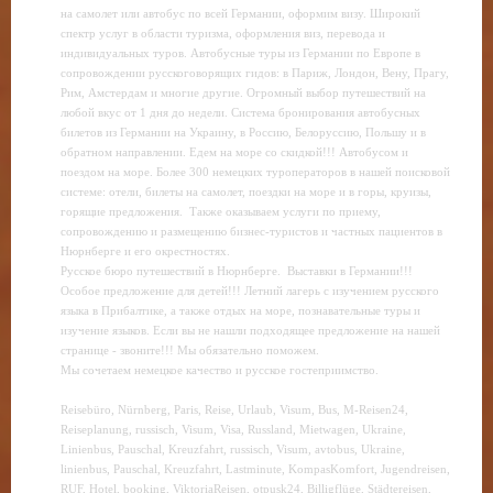
на самолет или автобус по всей Германии, оформим визу.
Широкий
спектр услуг в области туризма, оформления виз, перевода и
индивидуальных туров.
Автобусные туры из Германии по Европе в
сопровождении русскоговорящих гидов: в Париж, Лондон, Вену, Прагу,
Рим, Амстердам и многие другие. Огромный выбор путешествий на
любой вкус от 1 дня до недели. Система бронирования автобусных
билетов из Германии на Украину, в Россию, Белоруссию, Польшу и в
обратном направлении. Едем на море со скидкой!!! Автобусом и
поездом на море. Более 300 немецких туроператоров в нашей поисковой
системе: отели, билеты на самолет, поездки на море и в горы, круизы,
горящие предложения.
Также оказываем услуги по приему,
сопровождению и размещению бизнес-туристов и частных пациентов в
Нюрнберге и его окрестностях.
Русское бюро путешествий в Нюрнберге. Выставки в Германии!!!
Особое предложение для детей!!! Летний лагерь с изучением русского
языка в Прибалтике, а также отдых на море, познавательные туры и
изучение языков. Если вы не нашли подходящее предложение на нашей
странице - звоните!!! Мы обязательно поможем.
Мы сочетаем немецкое качество и русское гостеприимство.
Reisebüro, Nürnberg, Paris, Reise, Urlaub, Visum, Bus, M-Reisen24,
Reiseplanung, russisch, Visum, Visa, Russland, Mietwagen, Ukraine,
Linienbus, Pauschal, Kreuzfahrt, russisch, Visum, avtobus, Ukraine,
linienbus, Pauschal, Kreuzfahrt, Lastminute, KompasKomfort, Jugendreisen,
RUF, Hotel, booking, ViktoriaReisen, otpusk24, Billigflüge, Städtereisen,