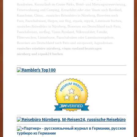
Rundreisen, Kurzurlaub im Center Parks, Hotel- und Mietwagenreservierung,
Ferienwohnung und Camping, Kreuzfahrt oder eine Visum nach Russland,
Kasachstan, China,...russisches Reisenbüro in Nürnberg, Busreisen nach
Paris, Pauschalreisen, fliegen, nur flug, otpusk, otpysk, Lasminute buchen,
russisches Reisenbüro in Nürnberg, Busreisen aus Deutschland nach Paris,
Pauschalreisen, nurflug, Visum Russland, Nilkreuzfahrt, Familie,
Flitterwochen, Linienbusse, Pauschalreisen oder Lastminuteangebote,
Busreisen aus Deutschland nach Paris und europaweit, Jugendreisen.
russisches reisebüro nürnberg, visum russland beantragen
nürnberg und otpusk24 buchen