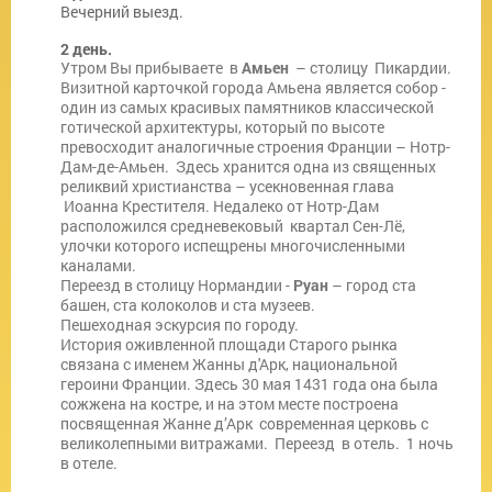
Вечерний выезд.
2 день.
Утром Вы прибываете в
Амьен
– столицу Пикардии.
Визитной карточкой города Амьена является собор -
один из самых красивых памятников классической
готической архитектуры, который по высоте
превосходит аналогичные строения Франции – Нотр-
Дам-де-Амьен. Здесь хранится одна из священных
реликвий христианства – усекновенная глава
Иоанна Крестителя. Недалеко от Нотр-Дам
расположился средневековый квартал Сен-Лё,
улочки которого испещрены многочисленными
каналами.
Переезд в столицу Нормандии -
Руан
– город ста
башен, ста колоколов и ста музеев.
Пешеходная эскурсия по городу.
История оживленной площади Старого рынка
связана с именем Жанны д'Арк, национальной
героини Франции. Здесь 30 мая 1431 года она была
сожжена на костре, и на этом месте построена
посвященная Жанне д’Арк современная церковь с
великолепными витражами. Переезд в отель. 1 ночь
в отеле.