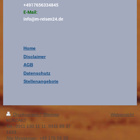
+4917656334845
E-Mail:
info
@m-reisen24.de
Home
Disclaimer
AGB
Datenschutz
Stellenangebote
Druckversion
|
Sitemap
Webansicht
KONTAKT
Tel.: 0911 130 11 11, 0911 89 37
1433,
Alle Messenger: +49 176 56 33