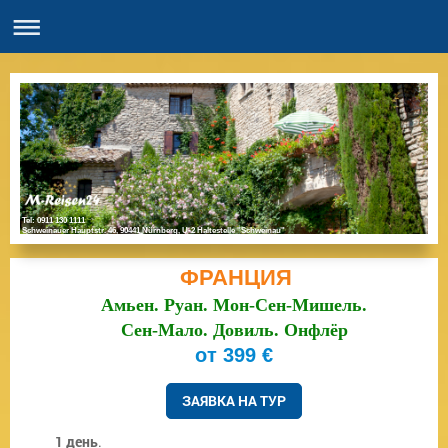
Tel: 0911 130 1111
Schweinauer Hauptstr. 46, 90441 Nürnberg, U-2 Haltestelle "Schweinau"
ФРАНЦИЯ
Амьен. Руан. Мон-Сен-Мишель.
Сен-Мало. Довиль. Онфлёр
от 399 €
ЗАЯВКА НА ТУР
1 день
.