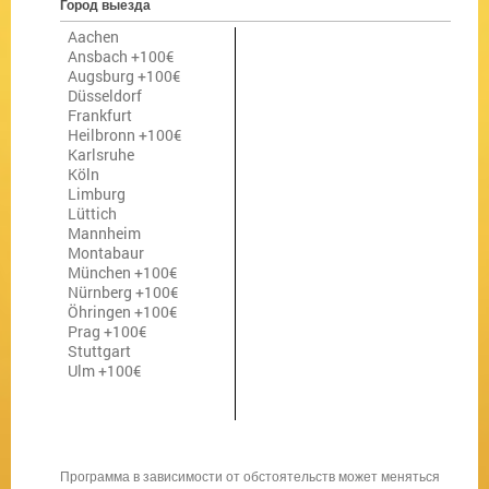
Город выезда
Aachen
Ansbach +100€
Augsburg +100€
Düsseldorf
Frankfurt
Heilbronn +100€
Karlsruhe
Köln
Limburg
Lüttich
Mannheim
Montabaur
München +100€
Nürnberg +100€
Öhringen +100€
Prag +100€
Stuttgart
Ulm +100€
Программа в зависимости от обстоятельств может меняться