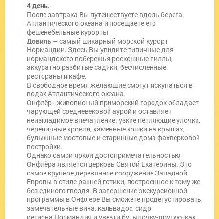
4 день.
После завтрака Вы путешествуете вдоль берега
Атлантического океана и посещаете его
фешенебельные курорты.
Довиль
– самый шикарный морской курорт
Нормандии. Здесь Вы увидите типичные для
нормандского побережья роскошные виллы,
аккуратно разбитые садики, бесчисленные
рестораны и кафе.
В свободное время желающие смогут искупаться в
водах Атлантического океана.
Онфлёр - живописный приморский городок обладает
чарующей средневековой аурой и оставляет
неизгладимое впечатление: узкие петляющие улочки,
черепичные кровли, каменные кошки на крышах,
булыжные мостовые и старинные дома фахверковой
постройки.
Однако самой яркой достопримечательностью
Онфлёра является церковь Святой Екатерины. Это
самое крупное деревянное сооружение Западной
Европы в стиле ранней готики, построенное к тому же
без единого гвоздя. В завершение экскурсионной
программы в Онфлёре Вы сможете продегустировать
замечательные вина, кальвадос, сидр
региона Нормандия и увезти бутылочку-другую, как