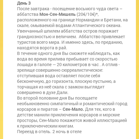
День 3
После завтрака - посещение восьмого чуда света –
аббатства
Мон-Сен-Мишель
(20€/10€)*,
расположенного на границе Нормандии и Бретани, на
скале, омываемой водами Атлантического океана.
Увенчанный шпилем аббатства остров поражает
грандиозностью и величием. Аббатство привлекает
туристов всего мира. И именно здесь, по преданию,
находятся ворота в рай.
В течение одного дня Вы сможете наблюдать, как
вода во время прилива прибывает со скоростью
лошади в галопе — 20 километров в час . А отлив -
зрелище совершенно сюрреалистическое:
отступившая вода оставляет после себя
бесконечную, до горизонта, плоскую пустыню, а
торчащая из неё скала с замком выглядит
совершенно в духе Дали.
Во второй половине дня Вы посещаете
необыкновенно симпатичный и романтический город
корсаров и пиратов –
Сен-Мало.
Для тех, кого в
детстве манили приключения корсаров и морские
просторы, Сен-Мало покажется живой иллюстрацией
к приключенческим книгам.
Переезд в отель. 2 ночь в отеле