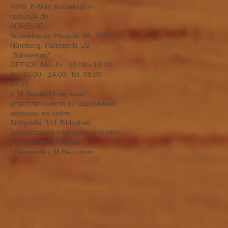
4845, E-Mail: kontakt@m-
reisen24.de
ADRESSE:
Schweinauer Haupstr. 46, 90441
Nürnberg, Haltestelle U2
„Schweinau“
OFFICE: Mо.-Fr.: 10:00 - 18:00,
Sa: 10:00 - 14:00; Tel. 09:00 -
19:00
© M Reisen24 не несет
ответственности за содержание
рекламы на сайте.
Bildquelle: 1+1 Bibliothek;
Schmetterling International GmbH,
Fotografen: E.Hübner,
I.Derevanko, M.Bezzubov