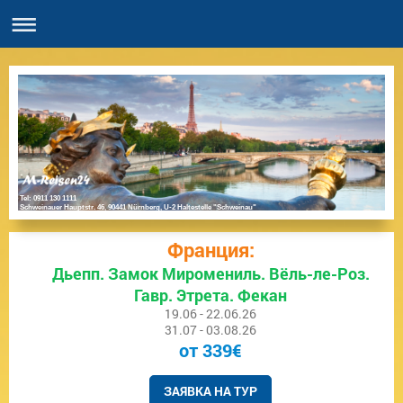
Tel: 0911 130 1111
Schweinauer Hauptstr. 46, 90441 Nürnberg, U-2 Haltestelle "Schweinau"
Франция:
Дьепп. Замок Миромениль. Вёль-ле-Роз.
Гавр. Этрета. Фекан
19.06 - 22.06.26
31.07 - 03.08.26
от 339€
ЗАЯВКА НА ТУР