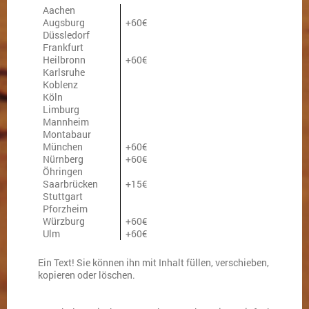
Aachen
Augsburg
+60€
Düssledorf
Frankfurt
Heilbronn
+60€
Karlsruhe
Koblenz
Köln
Limburg
Mannheim
Montabaur
München
+60€
Nürnberg
+60€
Öhringen
Saarbrücken
+15€
Stuttgart
Pforzheim
Würzburg
+60€
Ulm
+60€
Ein Text! Sie können ihn mit Inhalt füllen, verschieben,
kopieren oder löschen.