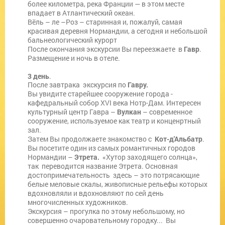
более километра, река Франции — в этом месте
впадает в Атлантический океан.
Вёль – ле –Роз – старинная и, пожалуй, самая
красивая деревня Нормандии, а сегодня и небольшой
бальнеологический курорт
После окончания экскурсии Вы переезжаете в
Гавр
.
Размещение и ночь в отеле.
3 день
.
После завтрака экскурсия по
Гавру.
Вы увидите старейшее сооружение города -
кафедральный собор XVI века Нотр-Дам. Интересен
культурный центр Гавра –
Вулкан
– современное
сооружение, используемое как театр и конценртный
зал.
Затем Вы продолжаете знакомство с
Кот-д'Альбатр
.
Вы посетите один из самых романтичных городов
Нормандии –
Этрета.
«Хутор заходящего солнца»,
так переводится название Этрета. Основная
достопримечательность здесь – это потрясающие
белые меловые скалы, живописные рельефы которых
вдохновляли и вдохновляют по сей день
многочисленных художников.
Экскурсия – прогулка по этому небольшому, но
совершенно очаровательному городку... Вы