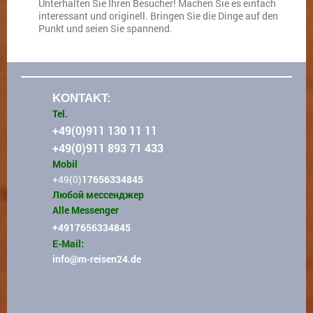
Unterhalten Sie Ihren Besucher! Machen Sie es einfach
interessant und originell. Bringen Sie die Dinge auf den
Punkt und seien Sie spannend.
KONTAKT:
Tel.
+49(0)911 130 11 11
+49(0)911 893 71 433
Mobil
+49(0)
17656334845
Любой мессенджер
Alle Messenger
+4917656334845
E-Mail:
info
@m-reisen24.de