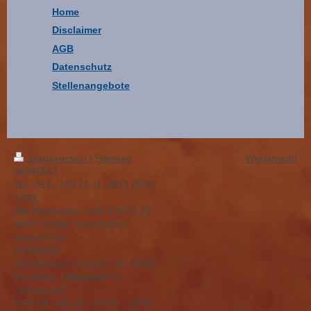
Home
Disclaimer
AGB
Datenschutz
Stellenangebote
Druckversion
|
Sitemap
Webansicht
KONTAKT
Tel.: 0911 130 11 11, 0911 89 37
1433,
Alle Messenger: +49 176 56 33
4845, E-Mail: kontakt@m-
reisen24.de
ADRESSE:
Schweinauer Haupstr. 46, 90441
Nürnberg, Haltestelle U2
„Schweinau“
OFFICE: Mо.-Fr.: 10:00 - 18:00,