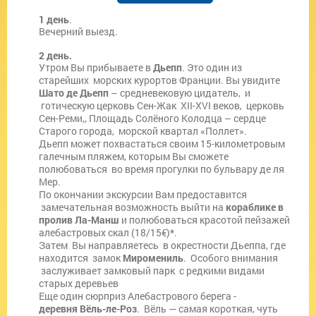
1 день
.
Вечерний выезд.
2 день.
Утром Вы прибываете в
Дьепп
. Это один из
старейших морских курортов Франции. Вы увидите
Шато де Дьепп
– средневековую цидатель, и
готическую церковь Сен-Жак XII-XVI веков, церковь
Сен-Реми,, Площадь Солёного Колодца – сердце
Старого города, морской квартал «Поллет».
Дьепп может похвастаться своим 15-километровым
галечным пляжем, которым Вы сможете
полюбоваться во время прогулки по бульвару де ля
Мер.
По окончании экскурсии Вам предоставится
замечательная возможность выйти на
кораблике в
пролив Ла-Манш
и полюбоваться красотой пейзажей
алебастровых скал (18/15€)*.
Затем Вы направляетесь в окрестности Дьеппа, где
находится замок
Миромениль
. Особого внимания
заслуживает замковый парк с редкими видами
старых деревьев
Еще один сюрприз Алебастрового берега -
деревня Вёль-ле-Роз
. Вёль — самая короткая, чуть