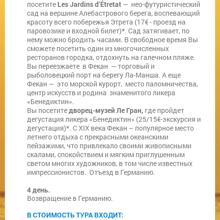
посетите
Les Jardins d’Étretat
— нео-футуристический
сад на вершине Алебастрового берега, воспевающий
красоту всего побережья Этрета (17€ - проезд на
паровозике и входной билет)*. Сад затягивает, по
нему можно бродить часами. В свободное время Вы
сможете посетить один из многочисленных
ресторанов городка, отдохнуть на галечном пляже.
Вы переезжаете в Фекан — торговый и
рыболовецкий порт на берегу Ла-Манша. А еще
Фекан — это морской курорт, место паломничества,
центр искусств и родина знаменитого ликера
«Бенедиктин».
Вы посетите
дворец-музей Ле Гран,
где пройдет
дегустация ликера «Бенедиктин» (25/15€-экскурсия и
дегустация)*. С XIX века Фекан – популярное место
летнего отдыха с прекрасными океанскими
пейзажими, что привлекало своими живописными
скалами, спокойствием и мягким приглушенным
светом многих художников, в том числе известных
импрессионистов. Отъезд в Германию.
4 день.
Возвращение в Германию.
В СТОИМОСТЬ ТУРА ВХОДИТ: