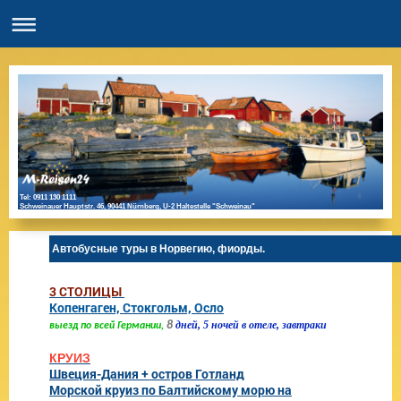
Tel: 0911 130 1111
Schweinauer Hauptstr. 46, 90441 Nürnberg, U-2 Haltestelle "Schweinau"
Автобусные туры в Норвегию, фиорды.
3 СТОЛИЦЫ
Копенгаген, Стокгольм, Осло
8
дней, 5 ночей в отеле, завтраки
выезд
по
всей
Германии,
КРУИЗ
Швеция-Дания + остров Готланд
Морской круиз по Балтийскому морю на