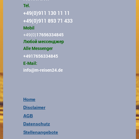
Tel.
+49(0)911 130 11 11
+49(0)911 893 71 433
Mobil
+49(0)
17656334845
Любой мессенджер
Alle Messenger
+4917656334845
E-Mail:
info
@m-reisen24.de
Home
Disclaimer
AGB
Datenschutz
Stellenangebote