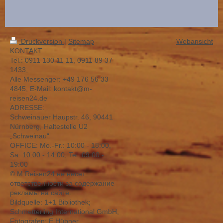
Druckversion
|
Sitemap
Webansicht
KONTAKT
Tel.: 0911 130 11 11, 0911 89 37
1433,
Alle Messenger: +49 176 56 33
4845, E-Mail: kontakt@m-
reisen24.de
ADRESSE:
Schweinauer Haupstr. 46, 90441
Nürnberg, Haltestelle U2
„Schweinau“
OFFICE: Mо.-Fr.: 10:00 - 18:00,
Sa: 10:00 - 14:00; Tel. 09:00 -
19:00
© M Reisen24 не несет
ответственности за содержание
рекламы на сайте.
Bildquelle: 1+1 Bibliothek;
Schmetterling International GmbH,
Fotografen: E.Hübner,