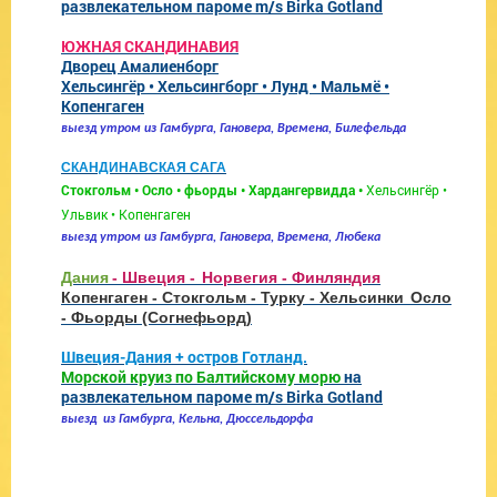
развлекательном пароме m/s Birka Gotland
ЮЖНАЯ СКАНДИНАВИЯ
Дворец Амалиенборг
Хельсингёр • Хельсингборг • Лунд • Мальмё •
Копенгаген
выезд утром из Гамбурга, Гановера, Времена, Билефельда
СКАНДИНАВСКАЯ САГА
Стокгольм • Осло • фьорды • Хардангервидда •
Хельсингёр •
Ульвик • Копенгаген
выезд утром из Гамбурга, Гановера, Времена, Любека
Дания
- Швеция -
Норвегия - Финляндия
Копенгаген - Стокгольм - Турку - Хельсинки
Осло
- Фьорды (Согнефьорд)
Швеция-Дания + остров Готланд.
Морской круиз по Балтийскому морю
на
развлекательном пароме m/s Birka Gotland
выезд из Гамбурга, Кельна, Дюссельдорфа