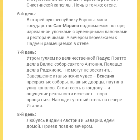
Сикстинской капеллы. Ночь в том же отеле.
6-й день:
В старейшую республику Европы, мини-
государство
Сан-Марино
поднимаемся по горе,
изрезанной улочками с сувенирными лавочками
и ресторанчиками. А вечером переезжаем к
Падуе и размещаемся в отеле.
7-й день:
Утром гуляем по величественной
Падуе
: Пратто
делла Валле, собор святого Антония, Палаццо
делла Раджионе, - не могут не восхитить.
Завершение итальянских чудес –
Венеция
:
прекрасные соборы, пышные дворцы, паутина
улиц-каналов. Стоит сесть в гондолу – и
ощущение реальности исчезнет... пора
прощаться. Нас ждет уютный отель на севере
Италии.
8-й день:
Любуясь видами Австрии и Баварии, едем
домой. Приезд поздно вечером.