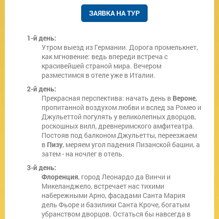
ЗАЯВКА НА ТУР
1-й день:
Утром выезд из Германии. Дорога промелькнет,
как мгновение: ведь впереди встреча с
красивейшей страной мира. Вечером
разместимся в отеле уже в Италии.
2-й день:
Прекрасная перспектива: начать день в
Вероне
,
пропитанной воздухом любви и вслед за Ромео и
Джульеттой погулять у великолепных дворцов,
роскошных вилл, древнеримского амфитеатра.
Постояв под балконом Джульетты, переезжаем
в
Пизу
, меряем угол падения Пизанской башни, а
затем - на ночлег в отель.
3-й день:
Флоренция
, город Леонардо да Винчи и
Микеланджело, встречает нас тихими
набережными Арно, фасадами Санта Мария
дель Фьоре и базилики Санта Кроче, богатым
убранством дворцов. Остаться бы навсегда в