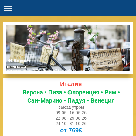
Tel: 0911 130 1111
Schweinauer Hauptstr. 46, 90441 Nürnberg, U-2 Haltestelle "Schweinau"
Италия
Верона • Пиза • Флоренция • Рим •
Сан-Марино • Падуя • Венеция
выезд утром
09.05 - 16.05.26
22.08 - 29.08.26
24.10 - 31.10.26
от 769€