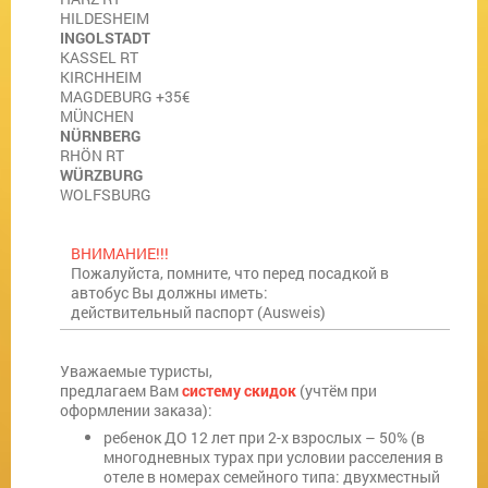
HILDESHEIM
INGOLSTADT
KASSEL RT
KIRCHHEIM
MAGDEBURG +35€
MÜNCHEN
NÜRNBERG
RHÖN RT
WÜRZBURG
WOLFSBURG
ВНИМАНИЕ!!!
Пожалуйста, помните, что перед посадкой в
автобус Вы должны иметь:
действительный паспорт
(
Ausweis
)
Уважаемые туристы,
предлагаем Вам
систему скидок
(учтём при
оформлении заказа):
ребенок ДО 12 лет при 2-х взрослых – 50% (в
многодневных турах при условии расселения в
отеле в номерах семейного типа: двухместный