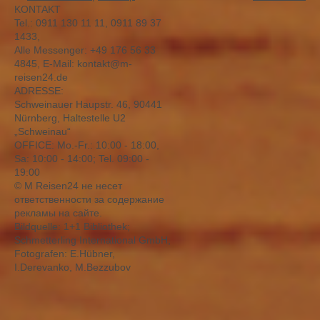
KONTAKT
Tel.: 0911 130 11 11, 0911 89 37
1433,
Alle Messenger: +49 176 56 33
4845, E-Mail: kontakt@m-
reisen24.de
ADRESSE:
Schweinauer Haupstr. 46, 90441
Nürnberg, Haltestelle U2
„Schweinau“
OFFICE: Mо.-Fr.: 10:00 - 18:00,
Sa: 10:00 - 14:00; Tel. 09:00 -
19:00
© M Reisen24 не несет
ответственности за содержание
рекламы на сайте.
Bildquelle: 1+1 Bibliothek;
Schmetterling International GmbH,
Fotografen: E.Hübner,
I.Derevanko, M.Bezzubov