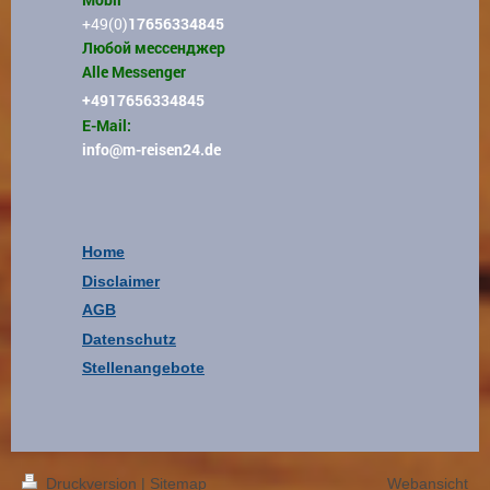
+49(0)
17656334845
Любой мессенджер
Alle Messenger
+4917656334845
E-Mail:
info
@m-reisen24.de
Home
Disclaimer
AGB
Datenschutz
Stellenangebote
Druckversion
|
Sitemap
Webansicht