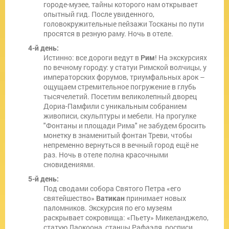
городе-музее, тайны которого нам открывает
опытный гид. После увиденного,
головокружительные пейзажи Тосканы по пути
просятся в резную раму. Ночь в отеле.
4-й день:
Истинно: все дороги ведут в
Рим
! На экскурсиях
по вечному городу: у статуи Римской волчицы, у
императорских форумов, триумфальных арок –
ощущаем стремительное погружение в глубь
тысячелетий. Посетим великолепный дворец
Дориа-Памфили с уникальным собранием
живописи, скульптуры и мебели. На прогулке
"Фонтаны и площади Рима" не забудем бросить
монетку в знаменитый фонтан Треви, чтобы
непременно вернуться в вечный город ещё не
раз. Ночь в отеле полна красочными
сновидениями.
5-й день:
Под сводами собора Святого Петра «его
святейшество»
Ватикан
принимает новых
паломников. Экскурсия по его музеям
раскрывает сокровища: «Пьету» Микеланджело,
статую Лаокоона, станцы Рафаэля, росписи