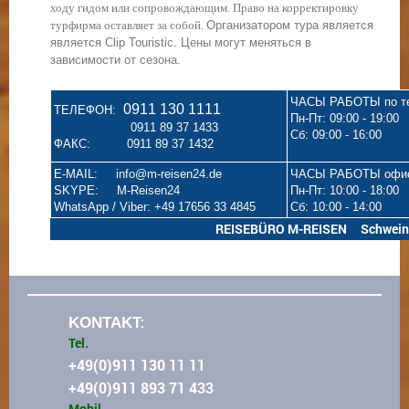
ходу гидом или сопровождающим. Право на корректировку
турфирма оставляет за собой.
Организатором тура является
является Clip Touristic.
Цены могут меняться в
зависимости от сезона.
ЧАСЫ РАБОТЫ по т
0911 130 1111
ТЕЛЕФОН:
Пн-Пт: 09:00 - 19:00
0911 89 37 1433
Сб: 09:00 - 16:00
ФАКС: 0911 89 37 1432
E-MAIL: info@m-reisen24.de
ЧАСЫ РАБОТЫ офи
SKYPE: M-Reisen24
Пн-Пт: 10:00 - 18:00
WhatsApp / Viber: +49 17656 33 4845
Сб: 10:00 - 14:00
REISEBÜRO M-REISEN Schweinaue
KONTAKT:
Tel.
+49(0)911 130 11 11
+49(0)911 893 71 433
Mobil