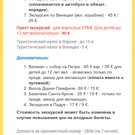
(
оплачивается в автобусе в обязат.
порядке
);
Экскурсия по Венеции (вкл. кораблик) - 45 € /
25 €.
Пакет экскурсий
- для взрослых
175 €
; Для детей до
12 лет включительно -
90 €
.
Туристический налог в Вероне - до 10 €;
Туристический налог в Венеции - 5 €.
Дополнительно:
Ватикан + собор св.Петра - 65 € взр. / 35 € для
детей до 12 лет вкл. - возможно только по
предв. заказу для желающих (
оплата вместе с
путевкой
);
Вилла Дория-Памфили -30 € / 15 €;
Базилика Санта-Кроче - 25 € / 10 € - только по
предв. заказу для желающих;
Экскурсия в Падуе - 17 € / 9 €.
Стоимость экскурсий может быть изменена в
случае повышения цен на входные билеты.
Доплата за одноместный номер - 280€ (за 7 ночей).