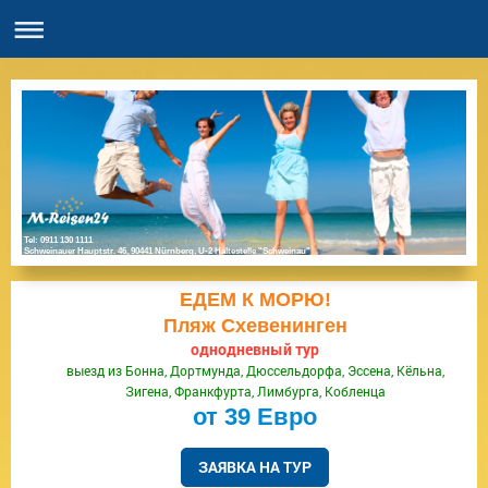
Tel: 0911 130 1111
Schweinauer Hauptstr. 46, 90441 Nürnberg, U-2 Haltestelle "Schweinau"
ЕДЕМ К МОРЮ!
Пляж Схевенинген
однодневный тур
выезд из Бонна, Дортмунда, Дюссельдорфа, Эссена, Кёльна,
Зигена, Франкфурта, Лимбурга, Кобленца
от 39 Евро
ЗАЯВКА НА ТУР