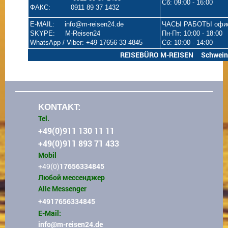
Сб: 09:00 - 16:00
ФАКС: 0911 89 37 1432
E-MAIL: info@m-reisen24.de
ЧАСЫ РАБОТЫ офи
SKYPE: M-Reisen24
Пн-Пт: 10:00 - 18:00
WhatsApp / Viber: +49 17656 33 4845
Сб: 10:00 - 14:00
REISEBÜRO M-REISEN Schweinaue
KONTAKT:
Tel.
+49(0)911 130 11 11
+49(0)911 893 71 433
Mobil
+49(0)
17656334845
Любой мессенджер
Alle Messenger
+4917656334845
E-Mail:
info
@m-reisen24.de