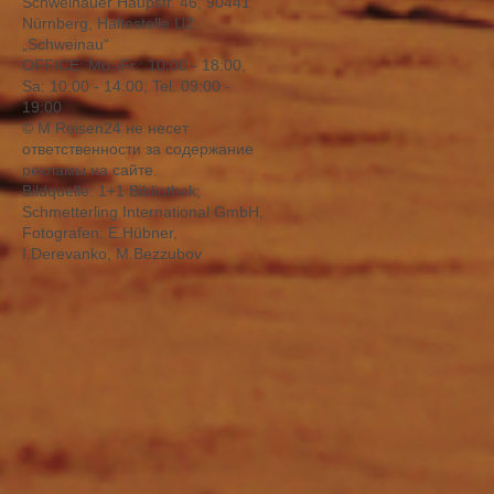
Schweinauer Haupstr. 46, 90441
Nürnberg, Haltestelle U2
„Schweinau“
OFFICE: Mо.-Fr.: 10:00 - 18:00,
Sa: 10:00 - 14:00; Tel. 09:00 -
19:00
© M Reisen24 не несет
ответственности за содержание
рекламы на сайте.
Bildquelle: 1+1 Bibliothek;
Schmetterling International GmbH,
Fotografen: E.Hübner,
I.Derevanko, M.Bezzubov