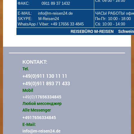
Сб: 09:00 - 16:00
ФАКС: 0911 89 37 1432
E-MAIL: info@m-reisen24.de
ЧАСЫ РАБОТЫ офи
SKYPE: M-Reisen24
Пн-Пт: 10:00 - 18:00
WhatsApp / Viber: +49 17656 33 4845
Сб: 10:00 - 14:00
REISEBÜRO M-REISEN Schweinaue
KONTAKT:
Tel.
+49(0)911 130 11 11
+49(0)911 893 71 433
Mobil
+49(0)
17656334845
Любой мессенджер
Alle Messenger
+4917656334845
E-Mail:
info
@m-reisen24.de