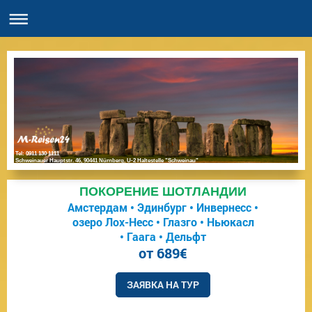
Tel: 0911 130 1111
Schweinauer Hauptstr. 46, 90441 Nürnberg, U-2 Haltestelle "Schweinau"
ПОКОРЕНИЕ ШОТЛАНДИИ
Амстердам • Эдинбург • Инвернесс •
озеро Лох-Несс • Глазго • Ньюкасл
• Гаага • Дельфт
от 689€
ЗАЯВКА НА ТУР