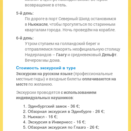
возвращение в отель.
5-й день:
По дороге в порт Северный Шилд остановимся
в
Ньюкасле
, чтобы прогуляться по старинным
кварталам города. Ночь проведём на корабле.
6-й день:
Утром ступаем на голландский берег и
отправляемся покорять неофициальную столицу
Нидерландов –
Гаагу
и средневековый
Дельфт
.
Вечером мы дома.
Cтоимость экскурсий в туре
Экскурсии на русском языке
(профессиональные
местные гиды) и входные билеты
оплачиваются на
месте
по желанию.
Экскурсии проводятся
с использованием
индивидуальных наушников
:
Эдинбургский замок - 36 €;
Обзорная экскурсия в Эдинбурге - 26 €;
Ньюкасл - 16 €;
Экскурсия в Инвернесс - 16 €;
Обзорная экскурсия по Глазго - 26 €;