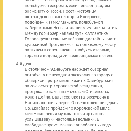
полюбуемся озером и, если повезёт, увидим
знаменитую Несси. Посетим столицу
шотландского высокогорья
Инвернесс
,
подойдём к замку Макбета, полюбуемся
набережными Несса и зданием муниципалитета.
Между гор и озёр найдём путь к Атлантике.
Головокружительные пейзажи достойны кисти
художника! Прогуляемся по подвесному мосту,
заглянем в салон виски... Любуясь озёрами,
горами и водопадами, возвращаемся в отель.
4-й день:
В столичном
Эдинбурге
нас ждёт обзорная
автобусно-пешеходная экскурсия по городу с
обширной программой: визит в Эдинбургский
замок, осмотр Королевской резиденции,
прогулка по памятным местам Стивенсона,
Конан Дойла, Вальтера Скотта, экскурсия в
Национальной галерее. От великолепной церкви
Св. Джайлза пройдём по Королевской миле,
месту скопления музыкантов и артистов,
услышим звуки настоящей волынки. В
свободное время можно попробовать «воду
жизни» в Центре наследия виски. Вечером