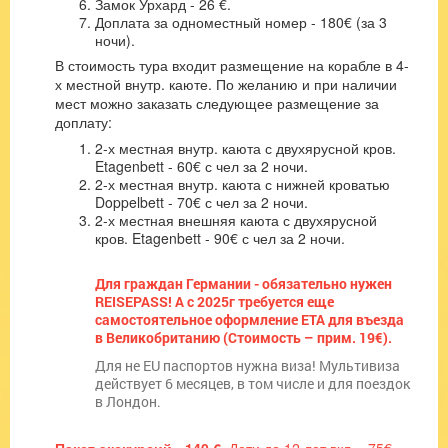
Замок Урхард - 26 €.
Доплата за одноместный номер - 180€ (за 3
ночи).
В стоимость тура входит размещение на корабле в 4-
х местной внутр. каюте. По желанию и при наличии
мест можно заказать следующее размещение за
доплату:
2-х местная внутр. каюта с двухярусной кров.
Etagenbett - 60€ с чел за 2 ночи.
2-х местная внутр. каюта с нижней кроватью
Doppelbett - 70€ с чел за 2 ночи.
2-х местная внешняя каюта с двухярусной
кров. Etagenbett - 90€ с чел за 2 ночи.
Для граждан Германии - обязательно нужен
REISEPASS! А с 2025г требуется еще
самостоятельное оформление ETA для въезда
в Великобританию (Стоимость – прим. 19€).
Для не EU паспортов нужна виза! Мультивиза
действует 6 месяцев, в том числе и для поездок
в Лондон.
Пакет экскурсий
-
140 €
. Дети до 12 лет вкл. - 75€.