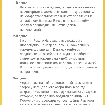
1-й день:
Выехав утром, к середине дня делаем остановку
в
Амстердаме
. Осмотрев голландскую столицу,
на комфортабельном корабле отправляемся к
английским берегам. Вечер и ночь проведём на
борту, в предвкушении шотландских
приключений.
2-й день:
Из английского Ньюкасла переезжаем в
Шотландию. Осмотр одного из красивейших
городов Шотландии,
Глазго
, начнём со
средневекового собора Св. Мунго. Пройдя по
старейшей в городе Буканен-Стрит, отдав
должное викторианским соборам, посетим музей
Келвингроув и даллее в отель, где расположимся
на три ночи.
3-й день:
Через знаменитый национальный парк едем в
сторону легендарного
озера Лох-Несс
, где
сохранились живописные руины замка Урхард, в
котором, по преданию, водятся привидения.
Посмотрим стереофильм, посвящённый истории
замка, а со смотровой площадки над замком